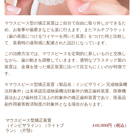
マウスピース型の矯正装置はご自分で自由に取り外しができるた
め、お食事や歯磨きなども楽に行えます。またマルチブラケット
（歯の表面につけるワイヤーを用いた装置）をつけた時と比較し
て、装着時の違和感に配慮された設計になっています。
この治療方法では、マウスピースを定期的に新しいものと交換し
ながら、歯の動きを調整していきます。透明なプラスチック製の
装置は、金属を使った矯正装置に比べて目立ちにくいのが特徴で
す。
※マウスピース型矯正装置（製品名：インビザライン 完成物薬機
法対象外）は未承認完成物薬機法対象外の矯正歯科装置、医療機
器法および歯科技工法上の対象外の矯正歯科装置であり、医薬品
副作用被害救済制度の対象外となる場合があります。
マウスピース型矯正装置
（インビザライン）（ライトプ
440,000円（税込）
ラン）（片顎）