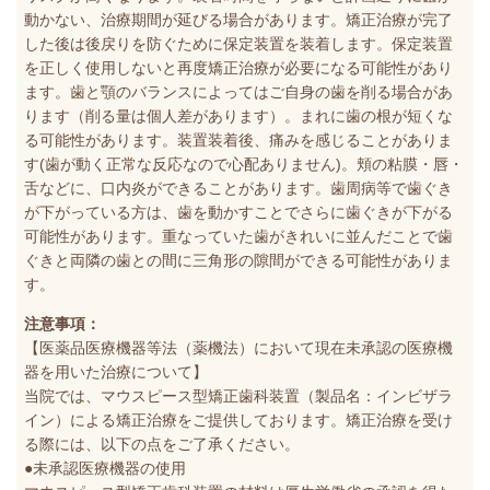
動かない、治療期間が延びる場合があります。矯正治療が完了
した後は後戻りを防ぐために保定装置を装着します。保定装置
を正しく使用しないと再度矯正治療が必要になる可能性があり
ます。歯と顎のバランスによってはご自身の歯を削る場合があ
ります（削る量は個人差があります）。まれに歯の根が短くな
る可能性があります。装置装着後、痛みを感じることがありま
す(歯が動く正常な反応なので心配ありません)。頬の粘膜・唇・
舌などに、口内炎ができることがあります。歯周病等で歯ぐき
が下がっている方は、歯を動かすことでさらに歯ぐきが下がる
可能性があります。重なっていた歯がきれいに並んだことで歯
ぐきと両隣の歯との間に三角形の隙間ができる可能性がありま
す。
注意事項：
【医薬品医療機器等法（薬機法）において現在未承認の医療機
器を用いた治療について】
当院では、マウスピース型矯正歯科装置（製品名：インビザラ
イン）による矯正治療をご提供しております。矯正治療を受け
る際には、以下の点をご了承ください。
●未承認医療機器の使用