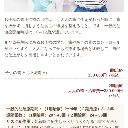
お子様の矯正治療の目的は、「大人の歯に生え変わった時に、歯
を抜かずに済むようなあごの環境を整えること」です。一般的な
治療開始時期は、6～12歳が適しています。
まだ成長段階にあるお子様の場合、歯やあごの骨のコントロール
が行いやすく、大人になってから治療する場合と比較して、自然
な仕上がりを目指しやすいとされています。
1期治療
子供の矯正（小児矯正）
330,000円（税込）
2期治療
大人の矯正治療費ー330,000円
（税込）
一般的な治療期間：（1期治療）2〜4年（２期治療）2～3年
通院回数：
（1期治療）20〜40回（２期治療）24～36回
リスク副作用：
装着時に多少しゃべりづらくなる可能性があり
ます（2，3週間ほどで慣れます）。歯列を広げる過程で少し痛