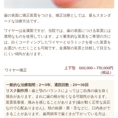
歯の表面に矯正装置をつける、矯正治療としては、最もスタンダ
ードな治療方法です。
ワイヤーは金属製ですが、当院では、歯の表面につける装置には
透明なものを使用しています。より審美的な装置をご希望の方に
は、白くコーティングしたワイヤーとセラミックを使った装置を
お選びいただくことも可能です。金属製の装置と比較して目立ち
にくい傾向があります。
上下顎 660,000～770,000円
ワイヤー矯正
（税込）
一般的な治療期間：2〜3年、通院回数：24〜36回
リスク副作用：
歯と顎のバランスによってはご自身の歯を抜く
場合があります。まれに歯の根が短くなる可能性があります。
装置装着後、痛みを感じることがあります(歯が動く正常な反応
なので心配ありません)。頬の粘膜・唇・舌などに、口内炎がで
きることがあります。歯周病等で歯ぐきが下がっている方は、