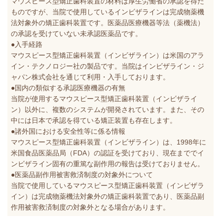
マウスピース型矯正歯科装置の材料は厚生労働省の承認を得た
ものですが、当院で使用しているインビザラインは完成物薬機
法対象外の矯正歯科装置です。医薬品医療機器等法（薬機法）
の承認を受けていない未承認医薬品です。
●入手経路
マウスピース型矯正歯科装置（インビザライン）は米国のアラ
イン・テクノロジー社の製品です。当院はインビザライン・ジ
ャパン株式会社を通じて利用・入手しております。
●国内の類似する承認医療機器の有無
当院が使用するマウスピース型矯正歯科装置（インビザライ
ン）以外に、複数のシステムが開発されています。また、その
中には日本で承認を得ている矯正装置も存在します。
●諸外国における安全性等に係る情報
マウスピース型矯正歯科装置（インビザライン）は、1998年に
米国食品医薬品局（FDA）の認証を受けており、現在まででイ
ンビザライン固有の重篤な副作用の報告は受けておりません。
●医薬品副作用被害救済制度の対象外について
当院で使用しているマウスピース型矯正歯科装置（インビザラ
イン）は完成物薬機法対象外の矯正歯科装置であり、医薬品副
作用被害救済制度の対象外となる場合があります。